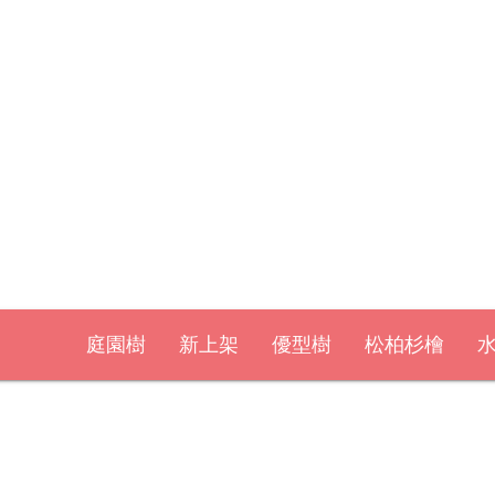
庭園樹
新上架
優型樹
松柏杉檜