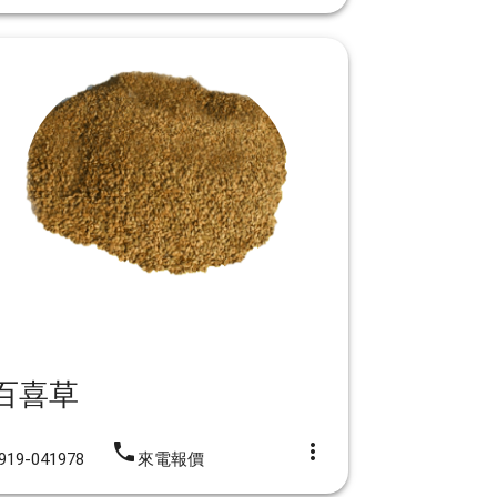
百喜草
iphone
more_vert
919-041978
來電報價