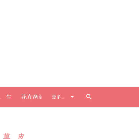
水 生
花卉Wiki
arrow_drop_down
search
更多...
草 皮