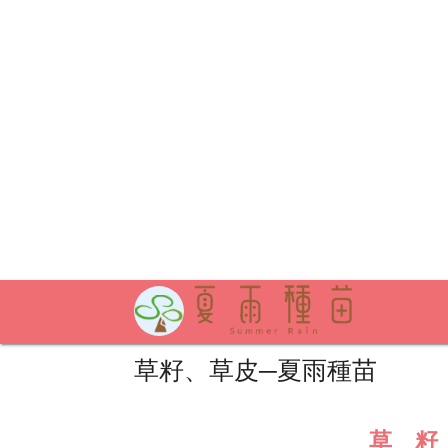
草籽
、
草皮
─夏雨種苗
草 籽