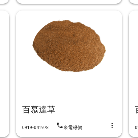
百慕達草
vert
iphone
more_vert
0919-041978
來電報價
0