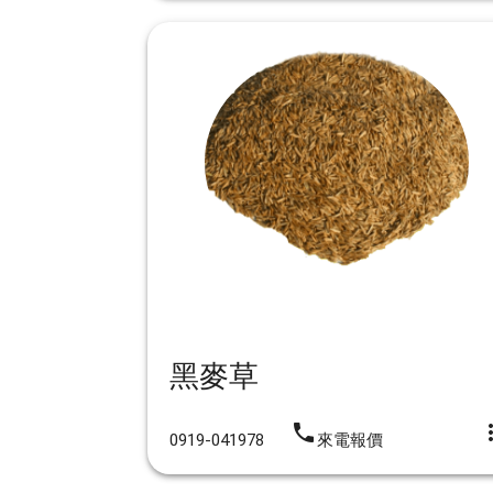
黑麥草
iphone
more_
0919-041978
來電報價