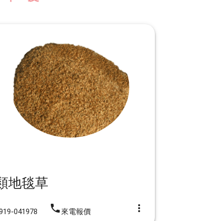
類地毯草
iphone
more_vert
919-041978
來電報價