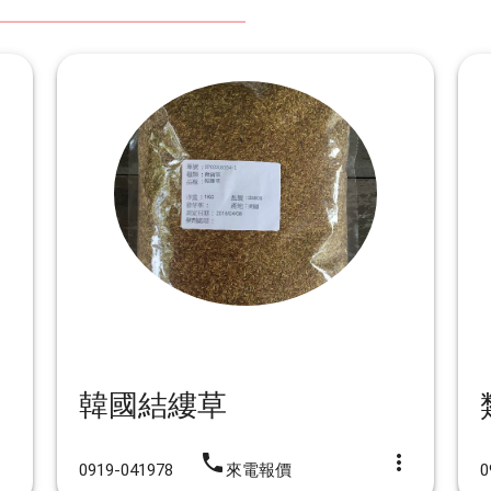
韓國結縷草
iphone
more_vert
vert
0919-041978
來電報價
0