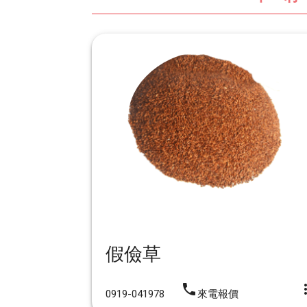
假儉草
iphone
more_
0919-041978
來電報價