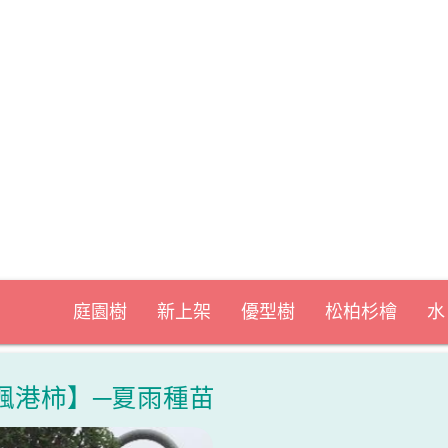
庭園樹
新上架
優型樹
松柏杉檜
水
楓港柿】─夏雨種苗