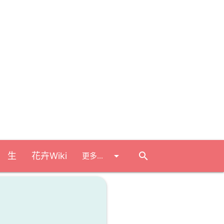
arrow_drop_down
search
 生
花卉Wiki
更多...